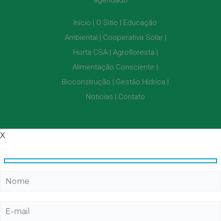
agendado
Início
O Sitio
Educação
Ambiental
Cooperativa Solar
Horta CSA
Agrofloresta
Alimentação Consciente
Bioconstrução
Gestão Hídrica
Notícias
Contato
X