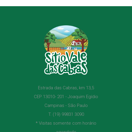
Estrada das Cabras, km 13,5
CEP 13010- 201 - Joaquim Egídio
Campinas - São Paulo
T. (19) 99831 3090
* Visitas somente com horário