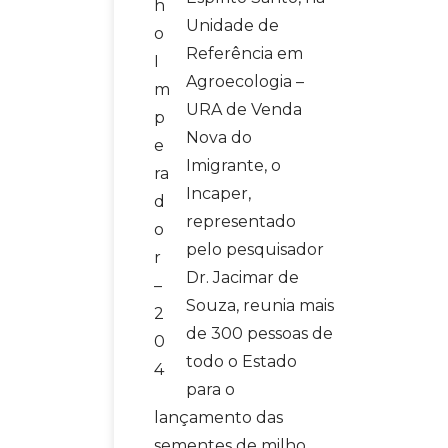
h
Unidade de
o
Referência em
I
Agroecologia –
m
URA de Venda
p
Nova do
e
Imigrante, o
ra
Incaper,
d
representado
o
pelo pesquisador
r
Dr. Jacimar de
–
Souza, reunia mais
2
de 300 pessoas de
0
todo o Estado
4
para o
lançamento das
sementes de milho